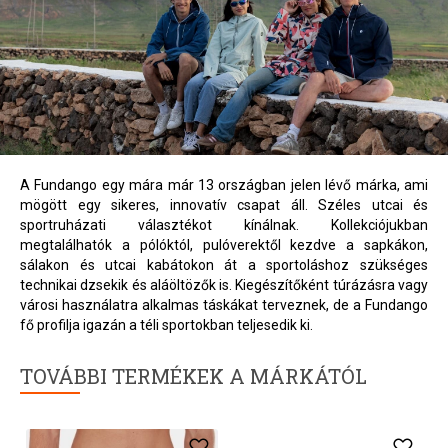
A Fundango egy mára már 13 országban jelen lévő márka, ami
mögött egy sikeres, innovatív csapat áll. Széles utcai és
sportruházati választékot kínálnak. Kollekciójukban
megtalálhatók a pólóktól, pulóverektől kezdve a sapkákon,
sálakon és utcai kabátokon át a sportoláshoz szükséges
technikai dzsekik és aláöltözők is. Kiegészítőként túrázásra vagy
városi használatra alkalmas táskákat terveznek, de a Fundango
fő profilja igazán a téli sportokban teljesedik ki.
TOVÁBBI TERMÉKEK A MÁRKÁTÓL