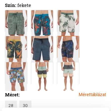
Szín:
fekete
Méret:
Mérettáblázat
28
30