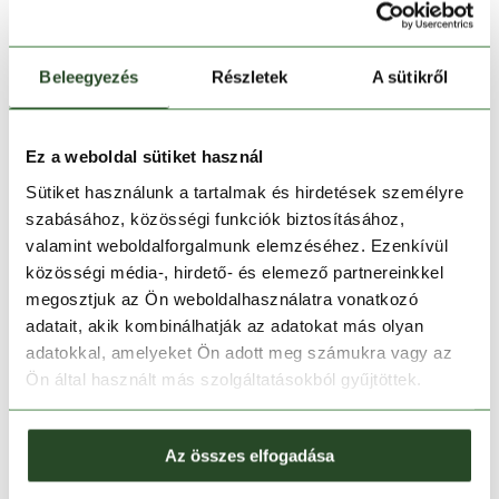
Kosárba teszem
Beleegyezés
Részletek
A sütikről
Melyik üzletben elérhető
|
Foglalás
Ez a weboldal sütiket használ
Sütiket használunk a tartalmak és hirdetések személyre
30 napos visszaküldés
szabásához, közösségi funkciók biztosításához,
valamint weboldalforgalmunk elemzéséhez. Ezenkívül
1-2 munkanapos szállítás
közösségi média-, hirdető- és elemező partnereinkkel
megosztjuk az Ön weboldalhasználatra vonatkozó
Ingyenes kiszállítás 15 000 Ft felett
adatait, akik kombinálhatják az adatokat más olyan
adatokkal, amelyeket Ön adott meg számukra vagy az
TERMÉKLEÍRÁS
Ön által használt más szolgáltatásokból gyűjtöttek.
TERMÉK RÉSZLETEK
Az összes elfogadása