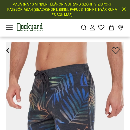
VASÁRNAPIG MINDEN FÉLÁRON A STRAND SZÖRF, VÍZISPORT
KATEGÓRIÁBAN (BEACHSHORT, BIKINI, PAPUCS, T-SHIRT, NYÁR RUHA
ÉS SOK MÁS)