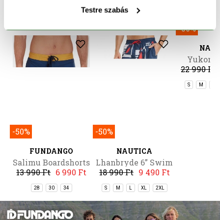
HASONLÓ TERMÉKEK
Testre szabás
-50%
-50%
-50%
FUNDANGO
NAUTICA
NAU
Salimu Boardshorts
Lhanbryde 6” Swim
Yukon 7
13 990 Ft
6 990 Ft
18 990 Ft
9 490 Ft
22 990 Ft
Short
Sho
28
30
34
S
M
L
XL
2XL
S
M
L