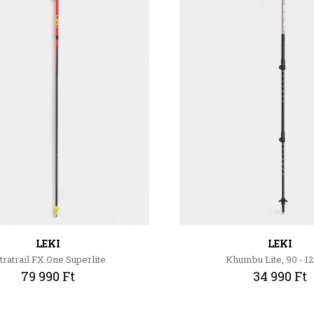
LEKI
LEKI
tratrail FX.One Superlite
Khumbu Lite, 90 - 1
79 990 Ft
34 990 Ft