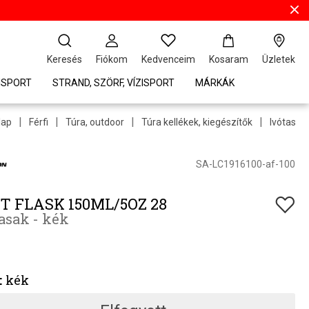
Keresés
Fiókom
Kedvenceim
Kosaram
Üzletek
ISPORT
STRAND, SZÖRF, VÍZISPORT
MÁRKÁK
|
|
|
|
lap
Férfi
Túra, outdoor
Túra kellékek, kiegészítők
Ivótasak
SA-LC1916100-af-100
T FLASK 150ML/5OZ 28
asak - kék
:
kék