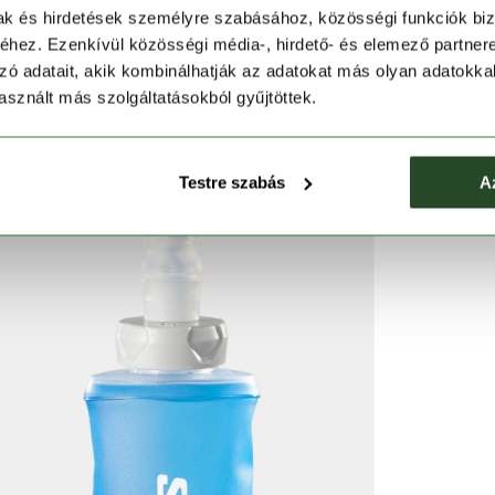
 szájnyílása lehetővé teszi az egyszerű utántöltést,
mak és hirdetések személyre szabásához, közösségi funkciók biz
etán rendkívül ellenállóvá teszi a terméket, ezért azt
hez. Ezenkívül közösségi média-, hirdető- és elemező partner
iazselék higiénikus, könnyen kezelhető tárolásához
zó adatait, akik kombinálhatják az adatokat más olyan adatokka
nyújt teljesítményed maximalizálásához. Űrtartalma 150
sznált más szolgáltatásokból gyűjtöttek.
Testre szabás
A