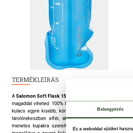
TERMÉKLEÍRÁS
A
Salomon
Soft Flask 150Ml/5Oz 28
kulacsot bármilyen
magaddal viheted. 100% BPA és PVC mentes anyaga az el
Beleegyezés
kulacs egyre kisebb, könnyebb lesz, és tartalma nem 
tárolórekeszben elfér, akár futóöved, vagy futómellé
menetes kupakra szerelt, döntött, ergonomikus csutor
Ez a weboldal sütiket haszn