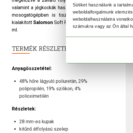
megelőzve a zavaró folyadékcsöpögést. 28 milliméteres
Sütiket használunk a tartal
valamint a jégkockák használatát. A thermoplasztik poliur
weboldalforgalmunk elemzésé
mosogatógépben is tisztíthatod. A kimondottan energ
weboldalhasználatra vonatko
kialakított
Salomon
Soft Flask környezetbarát megoldást 
számukra vagy az Ön által ha
ml.
TERMÉK RÉSZLETEK
Anyagösszetétel:
48% hőre lágyuló poliuretán, 29%
polipropilén, 19% szilikon, 4%
polioximetilén
Részletek:
28 mm-es kupak
kitűnő átfolyású szelep