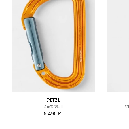
PETZL
Sm’D Wall
Ul
5 490 Ft