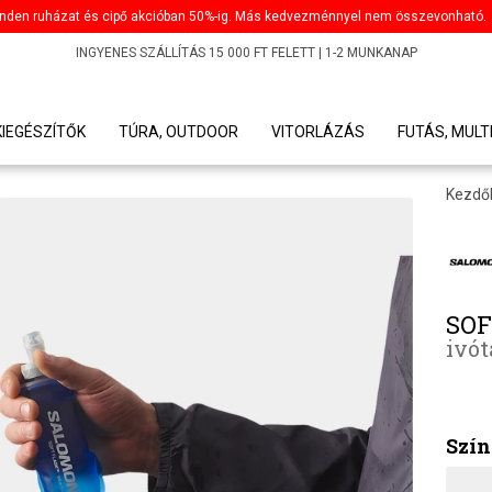
nden ruházat és cipő akcióban 50%-ig. Más kedvezménnyel nem összevonható.
INGYENES SZÁLLÍTÁS 15 000 FT FELETT | 1-2 MUNKANAP
KIEGÉSZÍTŐK
TÚRA, OUTDOOR
VITORLÁZÁS
FUTÁS, MULT
Kezdő
SOF
ivót
Szín