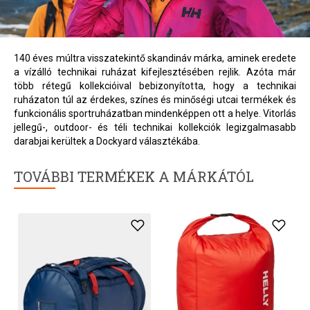
140 éves múltra visszatekintő skandináv márka, aminek eredete
a vízálló technikai ruházat kifejlesztésében rejlik. Azóta már
több rétegű kollekcióival bebizonyította, hogy a technikai
ruházaton túl az érdekes, színes és minőségi utcai termékek és
funkcionális sportruházatban mindenképpen ott a helye. Vitorlás
jellegű-, outdoor- és téli technikai kollekciók legizgalmasabb
darabjai kerültek a Dockyard választékába.
TOVÁBBI TERMÉKEK A MÁRKÁTÓL