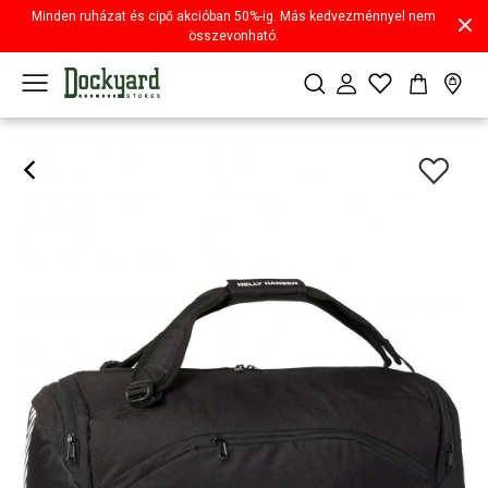
Minden ruházat és cipő akcióban 50%-ig. Más kedvezménnyel nem
összevonható.