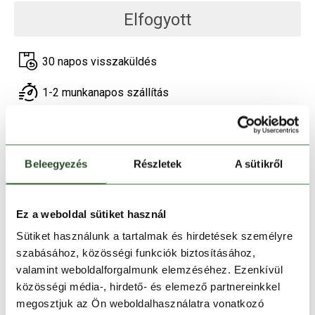
Elfogyott
30 napos visszaküldés
1-2 munkanapos szállítás
Ingyenes kiszállítás 15 000 Ft felett
Beleegyezés
Részletek
A sütikről
TERMÉKLEÍRÁS
TERMÉK RÉSZLETEK
Ez a weboldal sütiket használ
Sütiket használunk a tartalmak és hirdetések személyre
HASONLÓ TERMÉKEK
szabásához, közösségi funkciók biztosításához,
valamint weboldalforgalmunk elemzéséhez. Ezenkívül
közösségi média-, hirdető- és elemező partnereinkkel
megosztjuk az Ön weboldalhasználatra vonatkozó