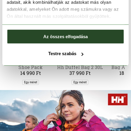
adatait, akik kombinálhatják az adatokat más olyan
adatokkal, amelyeket Ön adott meg számukra vagy az
Ön által használt más szolgáltatásokból gyűjtöttek.
Az összes elfogadása
Testre szabás
ON
HELLY HANSEN
FERR
Shoe Pack
Hh Duffel Bag 2 30L
Bag Aqu
14 990 Ft
37 990 Ft
18 99
Egy méret
Egy méret
L