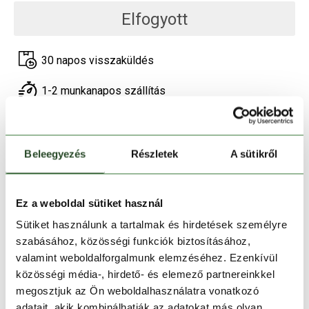
Elfogyott
30 napos visszaküldés
1-2 munkanapos szállítás
Ingyenes kiszállítás 15 000 Ft felett
Beleegyezés
Részletek
A sütikről
TERMÉKLEÍRÁS
TERMÉK RÉSZLETEK
Ez a weboldal sütiket használ
Sütiket használunk a tartalmak és hirdetések személyre
szabásához, közösségi funkciók biztosításához,
HASONLÓ TERMÉKEK
valamint weboldalforgalmunk elemzéséhez. Ezenkívül
közösségi média-, hirdető- és elemező partnereinkkel
megosztjuk az Ön weboldalhasználatra vonatkozó
adatait, akik kombinálhatják az adatokat más olyan