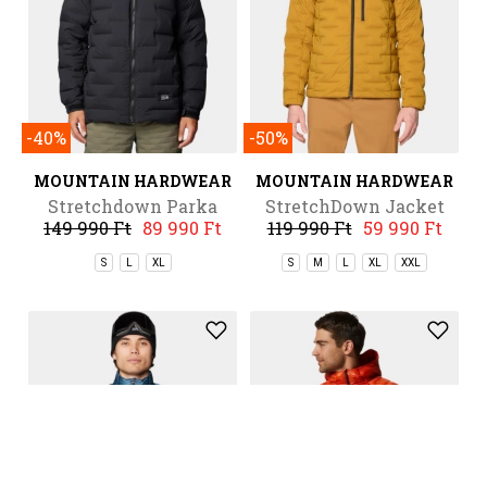
-40%
-50%
MOUNTAIN HARDWEAR
MOUNTAIN HARDWEAR
Stretchdown Parka
StretchDown Jacket
149 990 Ft
89 990 Ft
119 990 Ft
59 990 Ft
S
L
XL
S
M
L
XL
XXL