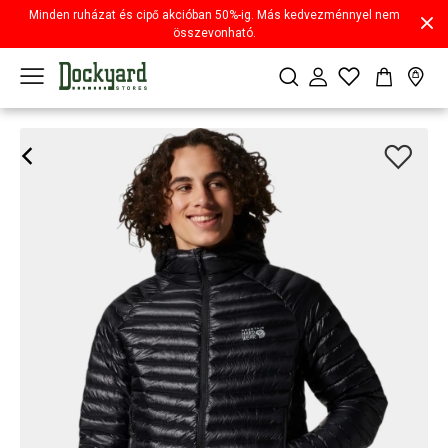
Minden ruházat és cipő akcióban 50%-ig. Más kedvezménnyel nem
összevonható.