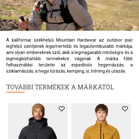
A kaliforniai székhelyű Mountain Hardwear az outdoor piac
legfelső szintjének legismertebb és legautentikusabb márkája,
ami olyan embereknek szól, akik a legmagasabb minőségre és a
legmegbízhatóbb termékekre vágynak. A márka főbb
felhasználási területei az expedíciós hegymászás, a
sziklamászás, a hegyi túrázás, kemping, sí, tréning és utazás.
TOVÁBBI TERMÉKEK A MÁRKÁTÓL